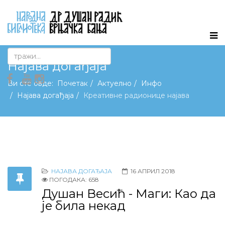
Најава догађаја
Ви сте овде:
Почетак
Актуелно
Инфо
Најава догађаја
Креативне радионице најава
НАЈАВА ДОГАЂАЈА
16 АПРИЛ 2018
ПОГОДАКА: 658
Душан Весић - Маги: Као да
је била некад