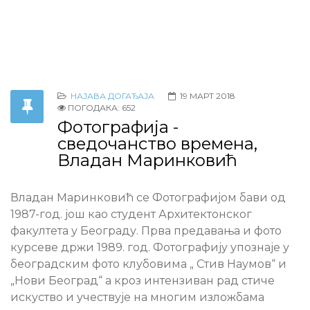
НАЈАВА ДОГАЂАЈА
19 МАРТ 2018
ПОГОДАКА: 652
Фотографија -
сведочанство времена,
Владан Маринковић
Владан
Маринковић
се
Фотографијом
бави од
1987-год.
још као студент Архитектонског
факултета у Београду.
П
рва предавања и фото
курсеве држи 1989.
год. Фотографију упознаје у
београдским фото клубовима „ Стив Наумов“ и
„Нови Београд“ а кроз интензиван рад стиче
искуство и учествује на многим изложбама