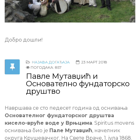
Добро дошли!
НАЈАВА ДОГАЂАЈА
23 МАРТ 2018
ПОГОДАКА: 857
Павле Мутавџић и
Основателно фундаторско
друштво
Навршава се сто педесет година од оснивања
Основателног фундаторског друштва
кисело-вруће воде у Врњцима
.
Spiritus movens
оснивања био је
Пале Мутавџић
, начелник
округа Крушевачког. На Свете Враче, 1. јула 1868.