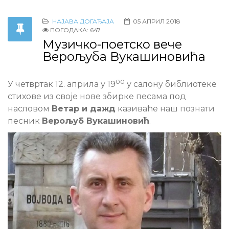
НАЈАВА ДОГАЂАЈА
05 АПРИЛ 2018
ПОГОДАКА: 647
Музичко-поетско вече
Верољуба Вукашиновића
00
У четвртак 12. априла у 19
у салону библиотеке
стихове из своје нове збирке песама под
насловом
Ветар и дажд
казиваће наш познати
песник
Верољуб Вукашиновић
.