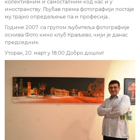
колективним и самосталним код нас и у
иностранству. Љубав према фотографији постаје
му
трајно опредељење па и професија...
Године
2007. са групом љубитеља фотографије
оснива Фото кино клуб Краљево, чији
је
данас
председник.
Уторак, 20. март у 18:00 Добро дошли!