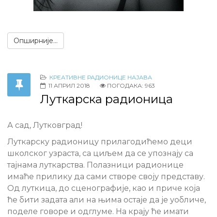
Опширније...
КРЕАТИВНЕ РАДИОНИЦЕ НАЈАВА
11 АПРИЛ 2018
ПОГОДАКА: 963
Луткарска радионица
А сад, Лутковград!
Луткарску радионицу прилагодићемо деци
школског узраста, са циљем да се упознају са
тајнама луткарства. Полазници радионице
имаће прилику да сами створе своју представу.
Од луткица, до сценографије, као и приче која
ће бити задата али на њима остаје да је уобличе,
поделе говоре и одглуме. На крају ће имати