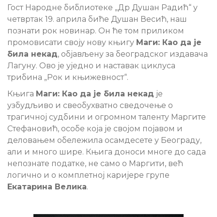
Гост Народне библиотеке „
Д
р Душан Радић“ у
четвртак 19. априла биће Душан Весић, наш
познати рок новинар. Он ће том приликом
промовисати своју нову књигу
Маги: Као да је
била некад
, објављену за београдског издавача
Лагуну. Ово је уједно и наставак циклуса
трибина „Рок и књижевност“.
Књига
Маги: Као да је била некад
је
узбудљиво и свеобухватно сведочење о
трагичној судбини и огромном таленту Маргите
Стефановић, особе која је својом појавом и
деловањем обележила осамдесете у Београду,
али и много шире. Књига доноси многе до сада
непознате податке, не само о Маргити, већ
логично и о комплетној каријере групе
Екатарина Велика
.