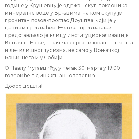
године у Крушевцу је одржан скуп поклоника
минералне воде у Врњцима, на ком скупу је
прочитан позов-проглас Друштва, који је у
целини прихваћен. Његово прихватање
представљало је клицу институционализације
Врњачке Бање, тј. зачетак организованог лечења
и лечилишног туризма, не само у Врњачкој
Бањи, него и у Србији.
О Павлу Мутавџићу, у петак 30. марта у 19:00
говориће г-дин Огњан Топаловић.
Добро дошли!