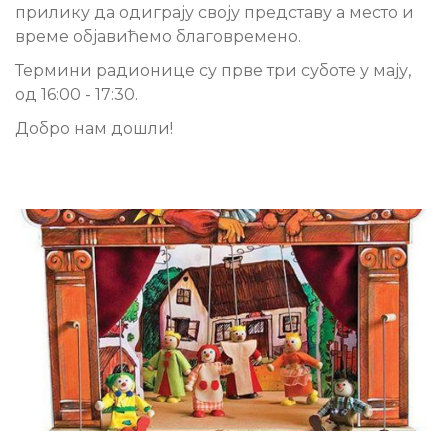
прилику да одиграју
своју представу а место и
време објавићемо благовремено.
Термини радионице су прве три суботе у мају,
од 16:00 - 17:30.
Добро нам дошли!