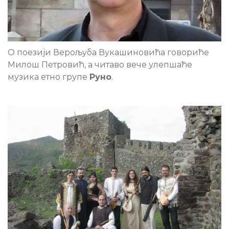
О поезији Верољуба Вукашиновића говориће
Милош Петровић, а читаво вече улепшаће
музика етно групе
Руно
.