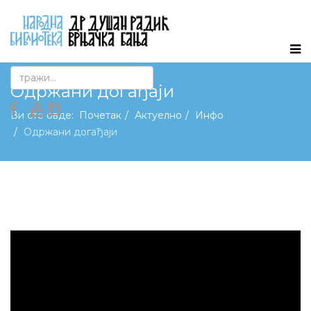
Одржани догађаји
Ви сте овде:
Почетак
Актуелно
Инфо
Одржани догађаји