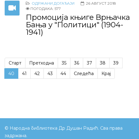
ОДРЖАНИ ДОГАЂАЈИ
26 АВГУСТ 2018
ПОГОДАКА: 577
Промоција књиге Врњачка
Бања у "Политици" (1904-
1941)
Старт
Претходна
35
36
37
38
39
40
41
42
43
44
Следећа
Крај
© Народна библиотека Др Душан Радић. Сва права
задржана.