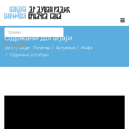
Одржани догађаји
Ви сте овде:
Почетак
Актуелно
Инфо
Одржани догађаји