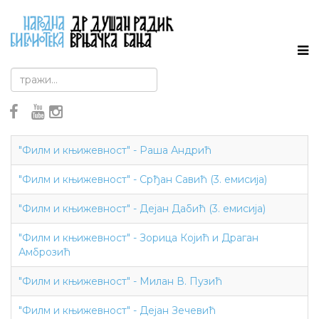
"Филм и књижевност" - Раша Андрић
"Филм и књижевност" - Срђан Савић (3. емисија)
"Филм и књижевност" - Дејан Дабић (3. емисија)
"Филм и књижевност" - Зорица Којић и Драган
Амброзић
"Филм и књижевност" - Милан В. Пузић
"Филм и књижевност" - Дејан Зечевић