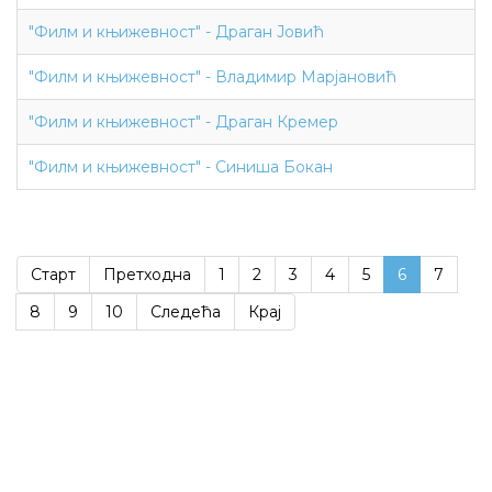
"Филм и књижевност" - Драган Јовић
"Филм и књижевност" - Владимир Марјановић
"Филм и књижевност" - Драган Кремер
"Филм и књижевност" - Синиша Бокан
Старт
Претходна
1
2
3
4
5
6
7
8
9
10
Следећа
Крај