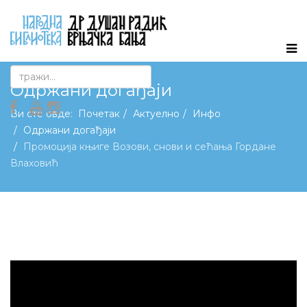
Одржани догађаји
Ви сте овде:
Почетак
Актуелно
Инфо
Одржани догађаји
Промоција књиге Возови, снови и сећања Гордане
Влаховић