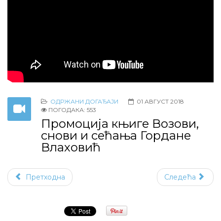
ОДРЖАНИ ДОГАЂАЈИ
01 АВГУСТ 2018
ПОГОДАКА: 553
Промоција књиге Возови,
снови и сећања Гордане
Влаховић
Претходна
Следећа