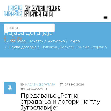
Најава догађаја
Ви сте овде:
Почетак
Актуелно
Инфо
Најава догађаја
Изложба „Бескрај“ Емилије Стојичић
НАЈАВА ДОГАЂАЈА
07 МАЈ 2026
ПОГОДАКА: 113
Предавање „Ратна
страдања и логори на тлу
Југославије“