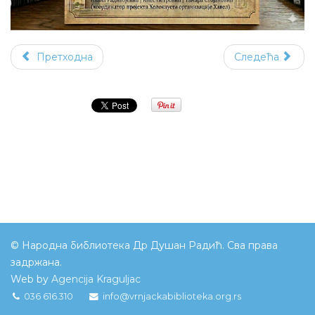
Претходна
Следећа
© Народна библиотека Др Душан Радић. Сва права
задржана.
Web by
Agencija Kraguljac
036 616.310
info@vrnjackabiblioteka.org.rs