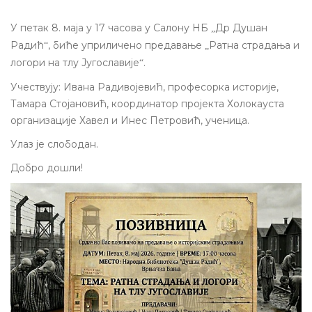
У петак 8. маја у 17 часова у Салону НБ
Др Душан
„
Радић
, биће уприличено предавање
Ратна страдања и
“
„
логори на тлу Југославије
.
“
Учествују: Ивана Радивојевић, професорка историје,
Тамара Стојановић, координатор пројекта Холокауста
организације Хавел и Инес Петровић, ученица.
Улаз је слободан.
Добро дошли!