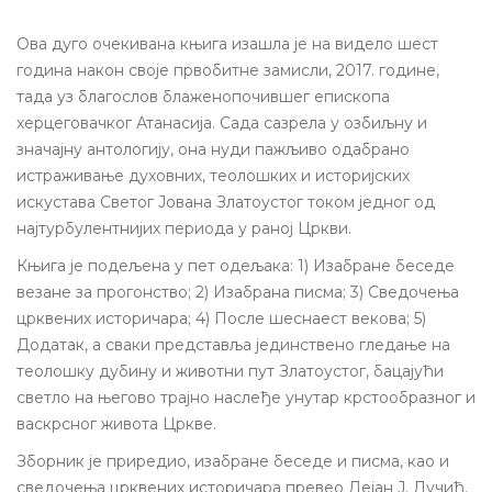
Ова дуго очекивана књига из
ашла је
на видело шест
година након своје првобитне замисли, 2017. године,
тада
уз благослов
блажено
по
чившег
епископа
херцеговачког Атанасија. Сада сазрела у озбиљну и
значајну антологију,
она
нуди пажљиво
одабрано
истраживање духовних, теолошких и историјских
искустава Светог Јована Златоустог током једног од
најтурбулентнијих периода у раној Цркви.
Књига је п
одељена у пет одељака: 1) Изабране беседе
везане за прогонство; 2) Изабрана писма; 3) Сведочења
црквених историчара; 4) После шеснаест векова; 5)
Додатак,
а
сваки представља јединствен
о гледање
на
теолошку дубину и
животни пут
Златоуст
ог
, бацајући
светло на његово трајно наслеђе унутар крстообразног и
васкрсног живота Цркве.
Зборник је приредио, изабране беседе и писма, као и
сведочења црквених историчара превео Дејан Ј. Лучић.