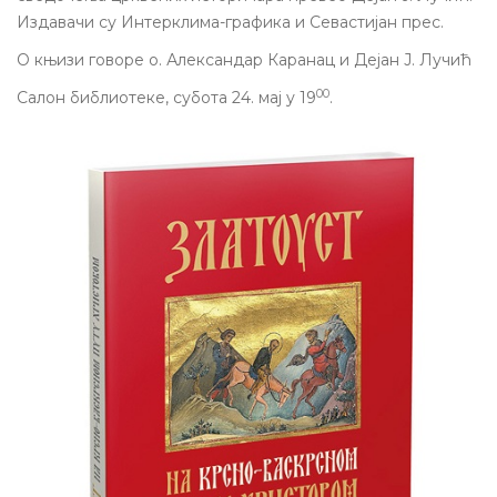
Издавачи су Интерклима-графика и Севастијан прес.
О књизи говоре о. Александар
Каранац и Дејан Ј. Лучић
00
Салон библиотеке, с
убот
а
24. мај
у 19
.