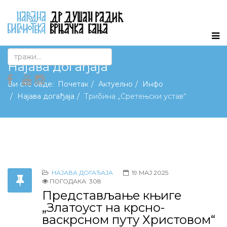
Најава догађаја
Ви сте овде:
Почетак
Актуелно
Инфо
Најава догађаја
Трибина „Сретењски устав“
НАЈАВА ДОГАЂАЈА
19 МАЈ 2025
ПОГОДАКА: 308
Представљање књиге
„Златоуст на крсно-
васкрсном путу Христовом“