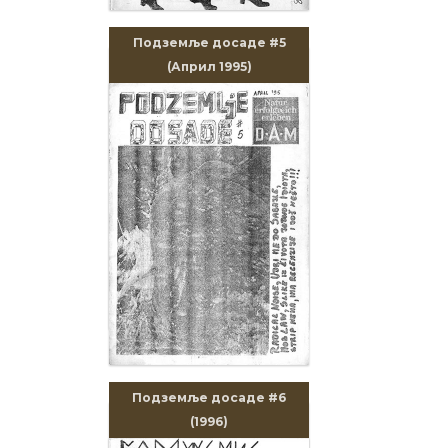
Подземље досаде #5
(Април 1995)
Подземље досаде #6
(1996)