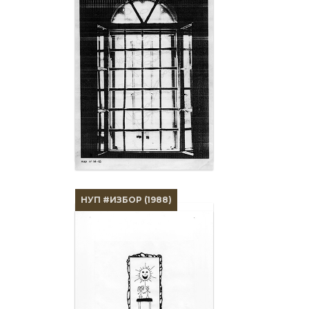
НУП #ИЗБОР (1988)