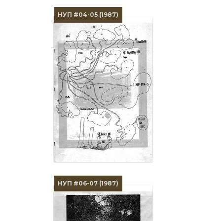
НУП #04-05 (1987)
НУП #06-07 (1987)